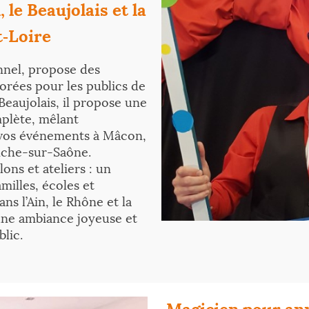
 le Beaujolais et la
t‑Loire
nnel, propose des
orées pour les publics de
Beaujolais, il propose une
plète, mêlant
r vos événements à Mâcon,
anche-sur-Saône.
ons et ateliers : un
milles, écoles et
ns l’Ain, le Rhône et la
une ambiance joyeuse et
lic.
Magicien pour ann