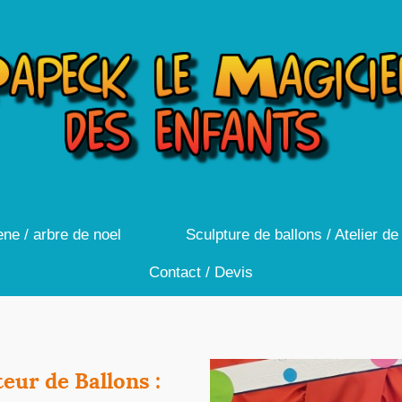
ne / arbre de noel
Sculpture de ballons / Atelier d
Contact / Devis
eur de Ballons :